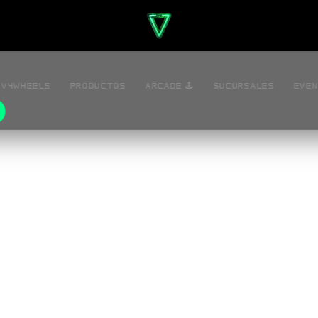
V4WHEELS
PRODUCTOS
ARCADE 🕹️
SUCURSALES
EVE