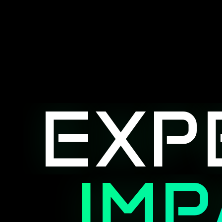
EXP
IM