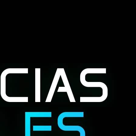
CIAS
L
[
S